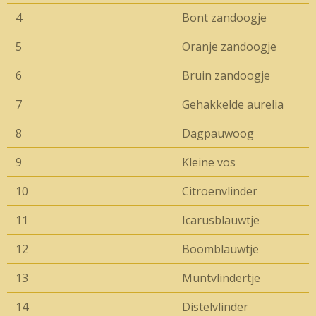
4
Bont zandoogje
5
Oranje zandoogje
6
Bruin zandoogje
7
Gehakkelde aurelia
8
Dagpauwoog
9
Kleine vos
10
Citroenvlinder
11
Icarusblauwtje
12
Boomblauwtje
13
Muntvlindertje
14
Distelvlinder