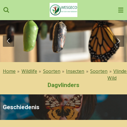
Ga
direct
naar
de
hoofdinhoud
Home
»
Wildlife
»
Soorten
»
Insecten
»
Soorten
»
Vlinde
Wild
Dagvlinders
Geschiedenis