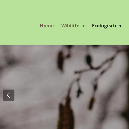
Ga
direct
naar
Home
Wildlife
Ecologisch
de
hoofdinhoud