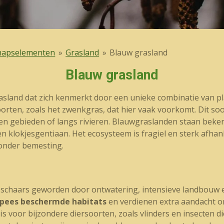
hapselementen
»
Grasland
»
Blauw grasland
Blauw grasland
asland dat zich kenmerkt door een unieke combinatie van p
orten, zoals het zwenkgras, dat hier vaak voorkomt. Dit soo
n gebieden of langs rivieren. Blauwgraslanden staan bekend
 klokjesgentiaan. Het ecosysteem is fragiel en sterk afhank
onder bemesting.
t schaars geworden door ontwatering, intensieve landbouw 
pees beschermde habitats
en verdienen extra aandacht o
s voor bijzondere diersoorten, zoals vlinders en insecten di