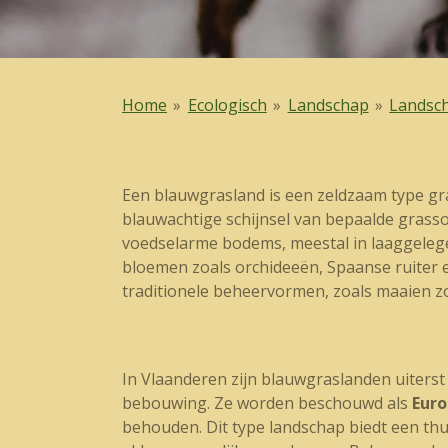
Home
»
Ecologisch
»
Landschap
»
Landsc
Een blauwgrasland is een zeldzaam type gr
blauwachtige schijnsel van bepaalde grasso
voedselarme bodems, meestal in laaggelege
bloemen zoals orchideeën, Spaanse ruiter en
traditionele beheervormen, zoals maaien z
In Vlaanderen zijn blauwgraslanden uiters
bebouwing. Ze worden beschouwd als
Euro
behouden. Dit type landschap biedt een thui