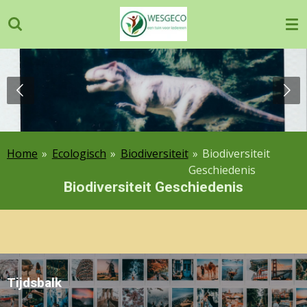
Ga
direct
naar
de
hoofdinhoud
Home
»
Ecologisch
»
Biodiversiteit
»
Biodiversiteit
Geschiedenis
Biodiversiteit Geschiedenis
Tijdsbalk