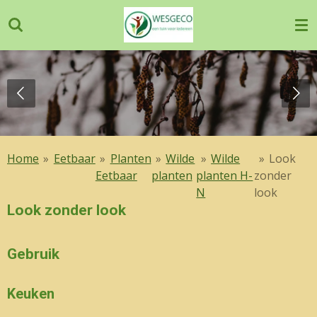
Ga
direct
naar
de
hoofdinhoud
Home
»
Eetbaar
»
Planten
»
Wilde
»
Wilde
»
Look
Eetbaar
planten
planten H-
zonder
N
look
Look zonder look
Gebruik
Keuken