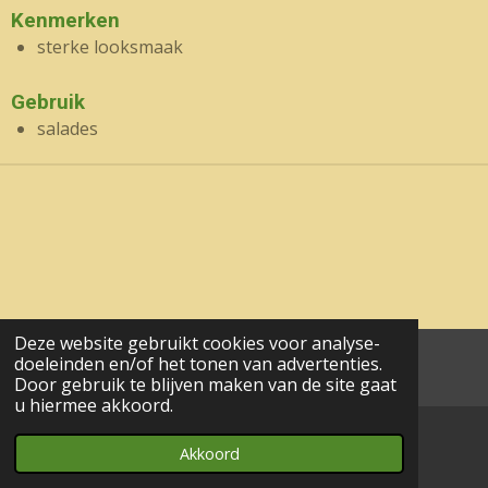
Kenmerken
sterke looksmaak
Gebruik
salades
Deze website gebruikt cookies voor analyse-
doeleinden en/of het tonen van advertenties.
aa© 2017 - 2024 wesgeco
Door gebruik te blijven maken van de site gaat
u hiermee akkoord.
Akkoord
E-mailadres