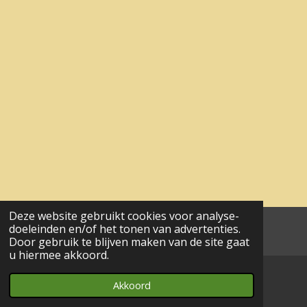
Deze website gebruikt cookies voor analyse-
doeleinden en/of het tonen van advertenties.
aa© 2017 - 2024 wesgeco
Door gebruik te blijven maken van de site gaat
u hiermee akkoord.
Akkoord
E-mailadres