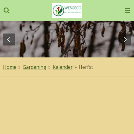
Ga
direct
naar
de
hoofdinhoud
Home
»
Gardening
»
Kalender
»
Herfst