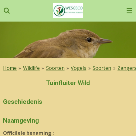
Ga
direct
naar
de
hoofdinhoud
Home
»
Wildlife
»
Soorten
»
Vogels
»
Soorten
»
Zanger
Tuinfluiter Wild
Geschiedenis
Naamgeving
OfficiIele benaming :