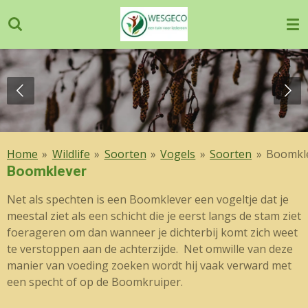
Ga
direct
naar
de
hoofdinhoud
Home
»
Wildlife
»
Soorten
»
Vogels
»
Soorten
»
Boomkl
Boomklever
Net als spechten is een Boomklever een vogeltje dat je
meestal ziet als een schicht die je eerst langs de stam ziet
foerageren om dan wanneer je dichterbij komt zich weet
te verstoppen aan de achterzijde. Net omwille van deze
manier van voeding zoeken wordt hij vaak verward met
een specht of op de Boomkruiper.