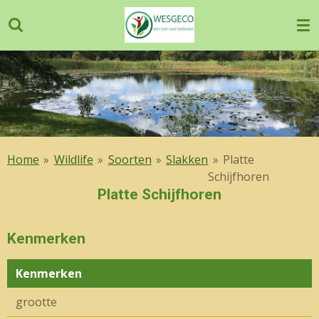
Ga
direct
naar
de
hoofdinhoud
Home
»
Wildlife
»
Soorten
»
Slakken
»
Platte
Schijfhoren
Platte Schijfhoren
Kenmerken
Kenmerken
grootte