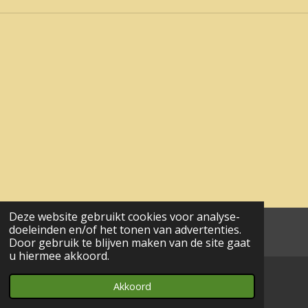
Deze website gebruikt cookies voor analyse-
doeleinden en/of het tonen van advertenties.
aa© 2017 - 2024 wesgeco
Door gebruik te blijven maken van de site gaat
u hiermee akkoord.
Akkoord
E-mailadres