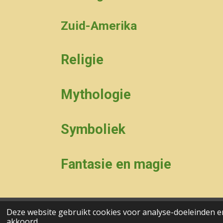
Zuid-Amerika
Religie
Mythologie
Symboliek
Fantasie en magie
Deze website gebruikt cookies voor analyse-doeleinden en
aa© 2017 - 2024 wesgeco
akkoord.