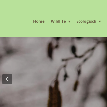
Ga
direct
naar
Home
Wildlife
Ecologisch
de
hoofdinhoud