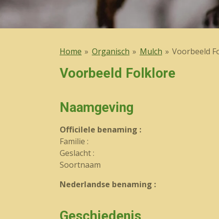
Home
»
Organisch
»
Mulch
»
Voorbeeld Fo
Voorbeeld Folklore
Naamgeving
OfficiIele benaming :
Familie :
Geslacht :
Soortnaam
Nederlandse benaming :
Geschiedenis