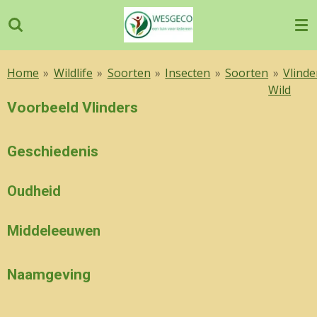
Ga
direct
naar
de
Home
»
Wildlife
»
Soorten
»
Insecten
»
Soorten
»
Vlinde
hoofdinhoud
Wild
Voorbeeld Vlinders
Geschiedenis
Oudheid
Middeleeuwen
Naamgeving