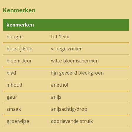
Kenmerken
kenmerken
hoogte
tot 1,5m
bloeitijdstip
vroege zomer
bloemkleur
witte bloemschermen
blad
fijn geveerd bleekgroen
inhoud
anethol
geur
anijs
smaak
anijsachtig/drop
groeiwijze
doorlevende struik