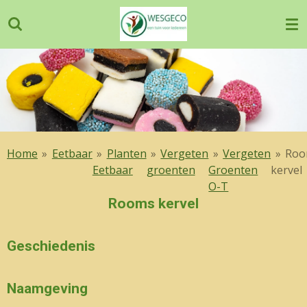
Ga
direct
naar
de
hoofdinhoud
Home
»
Eetbaar
»
Planten
»
Vergeten
»
Vergeten
»
Roo
Eetbaar
groenten
Groenten
kervel
O-T
Rooms kervel
Geschiedenis
Naamgeving