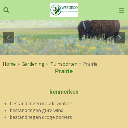
Ga
direct
naar
de
hoofdinhoud
Home
»
Gardening
»
Tuinsoorten
»
Prairie
Prairie
kenmerken
bestand tegen koude winters
bestand tegen gure wind
bestand tegen droge zomers