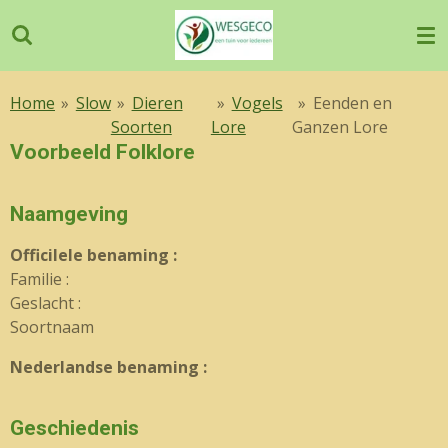
Ga
direct
naar
de
Home
»
Slow
»
Dieren
»
Vogels
»
Eenden en
hoofdinhoud
Soorten
Lore
Ganzen Lore
Voorbeeld Folklore
Naamgeving
OfficiIele benaming :
Familie :
Geslacht :
Soortnaam
Nederlandse benaming :
Geschiedenis