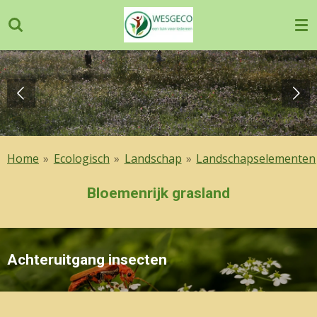
Ga
direct
naar
de
hoofdinhoud
Home
»
Ecologisch
»
Landschap
»
Landschapselementen
Bloemenrijk grasland
Achteruitgang insecten