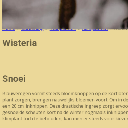
Home
»
Gardening
»
Tuinplanten
»
Klimplanten
»
Wister
Wisteria
Snoei
Blauweregen vormt steeds bloemknoppen op de kortloten, di
plant zorgen, brengen nauwelijks bloemen voort. Om in de l
een 20 cm. inknippen. Deze drastische ingreep zorgt ervo
gesnoeide scheuten kort na de winter nogmaals inknippen, w
klimplant toch te behouden, kan men er steeds voor kiezen 