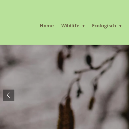
Ga
direct
naar
Home
Wildlife
Ecologisch
de
hoofdinhoud