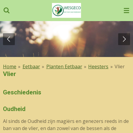
Ga
direct
naar
de
hoofdinhoud
Home
»
Eetbaar
»
Planten Eetbaar
»
Heesters
»
Vlier
Vlier
Geschiedenis
Oudheid
Al sinds de Oudheid zijn magiërs en genezers reeds in de
ban van de vlier, en dan zowel van de bessen als de