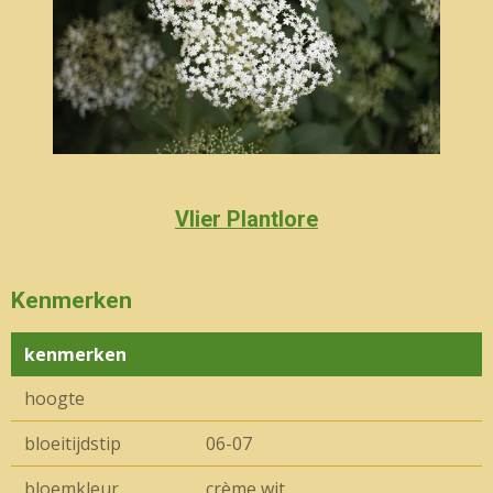
Vlier Plantlore
Kenmerken
kenmerken
hoogte
bloeitijdstip
06-07
bloemkleur
crème wit