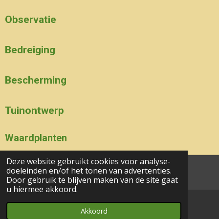
Observatie
Bedreiging
Bescherming
Tuinontwerp
Waardplanten
Deze website gebruikt cookies voor analyse-
doeleinden en/of het tonen van advertenties.
aa© 2017 - 2024 wesgeco
Door gebruik te blijven maken van de site gaat
u hiermee akkoord.
Akkoord
E-mailadres