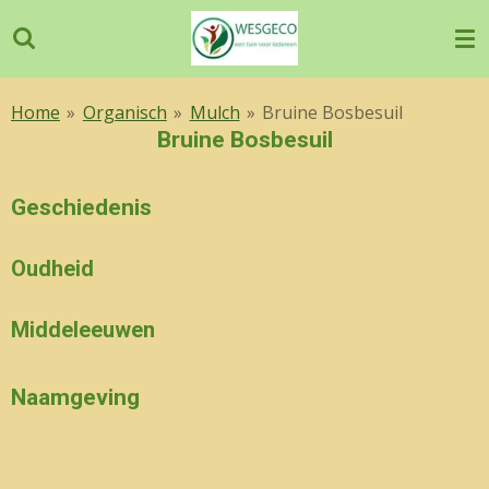
Ga
direct
naar
de
Home
»
Organisch
»
Mulch
»
Bruine Bosbesuil
hoofdinhoud
Bruine Bosbesuil
Geschiedenis
Oudheid
Middeleeuwen
Naamgeving