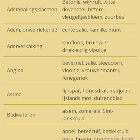
Betonie, wijnruit, witte
Ademhalingsklachten
dovenetel, bittere
vleugeltjesbloem, zuurbes
Adem, onwelriekende
echte salie, kamille, munt
knoflook, bruinwier,
Aderverkalking
driekleurig viooltje
bevernel, salie, sleedoorn,
Angina
viooltje, vrouwenmantel,
fenegeriek
fijnspar, hondsdraf, marjolein,
Astma
IJslands mos, duizendblad
alsem, zomereik, Sint-
Bedwateren
Janskruid
appel, beredruif, bazielkruid,
berk, braam, brandnetel, linde