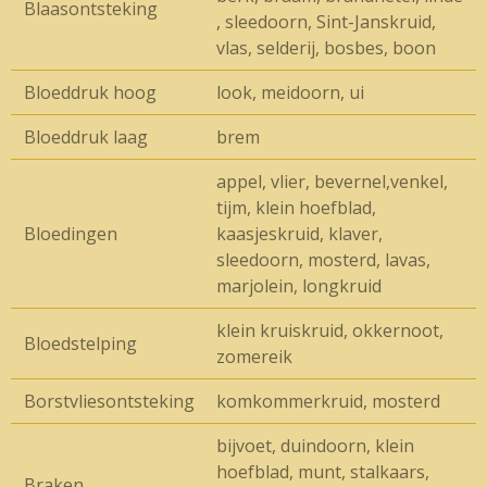
Blaasontsteking
, sleedoorn, Sint-Janskruid,
vlas, selderij, bosbes, boon
Bloeddruk hoog
look, meidoorn, ui
Bloeddruk laag
brem
appel, vlier, bevernel,venkel,
tijm, klein hoefblad,
Bloedingen
kaasjeskruid, klaver,
sleedoorn, mosterd, lavas,
marjolein, longkruid
klein kruiskruid, okkernoot,
Bloedstelping
zomereik
Borstvliesontsteking
komkommerkruid, mosterd
bijvoet, duindoorn, klein
hoefblad, munt, stalkaars,
Braken