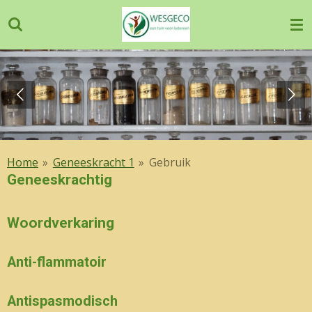
Ga
direct
naar
de
hoofdinhoud
Home
»
Geneeskracht 1
»
Gebruik
Geneeskrachtig
Woordverkaring
Anti-flammatoir
Antispasmodisch