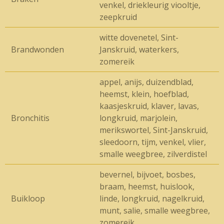
venkel, driekleurig viooltje,
zeepkruid
witte dovenetel, Sint-
Brandwonden
Janskruid, waterkers,
zomereik
appel, anijs, duizendblad,
heemst, klein, hoefblad,
kaasjeskruid, klaver, lavas,
Bronchitis
longkruid, marjolein,
merikswortel, Sint-Janskruid,
sleedoorn, tijm, venkel, vlier,
smalle weegbree, zilverdistel
bevernel, bijvoet, bosbes,
braam, heemst, huislook,
Buikloop
linde, longkruid, nagelkruid,
munt, salie, smalle weegbree,
zomereik