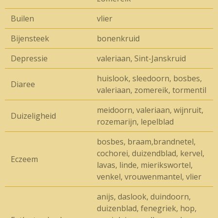
Builen
vlier
Bijensteek
bonenkruid
Depressie
valeriaan, Sint-Janskruid
huislook, sleedoorn, bosbes,
Diaree
valeriaan, zomereik, tormentil
meidoorn, valeriaan, wijnruit,
Duizeligheid
rozemarijn, lepelblad
bosbes, braam,brandnetel,
cochorei, duizendblad, kervel,
Eczeem
lavas, linde, mierikswortel,
venkel, vrouwenmantel, vlier
anijs, daslook, duindoorn,
duizenblad, fenegriek, hop,