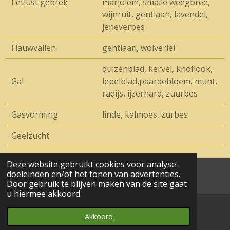
Eetlust gebrek
marjolein, smalle weegbree,
wijnruit, gentiaan, lavendel,
jeneverbes
Flauwvallen
gentiaan, wolverlei
duizenblad, kervel, knoflook,
Gal
lepelblad,paardebloem, munt,
radijs, ijzerhard, zuurbes
Gasvorming
linde, kalmoes, zurbes
Geelzucht
Deze website gebruikt cookies voor analyse-
doeleinden en/of het tonen van advertenties.
aa© 2017 - 2024 wesgeco
Door gebruik te blijven maken van de site gaat
u hiermee akkoord.
Akkoord
E-mailadres