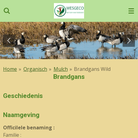
Ga
direct
naar
de
hoofdinhoud
Home
»
Organisch
»
Mulch
»
Brandgans Wild
Brandgans
Geschiedenis
Naamgeving
OfficiIele benaming :
Familie :