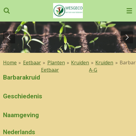
Ga
direct
naar
de
hoofdinhoud
Home
»
Eetbaar
»
Planten
»
Kruiden
»
Kruiden
»
Barbar
Eetbaar
A-G
Barbarakruid
Geschiedenis
Naamgeving
Nederlands