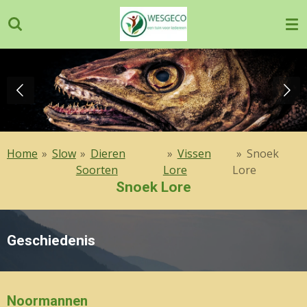
Ga
direct
naar
de
hoofdinhoud
Home
»
Slow
»
Dieren
»
Vissen
»
Snoek
Soorten
Lore
Lore
Snoek Lore
Geschiedenis
Noormannen