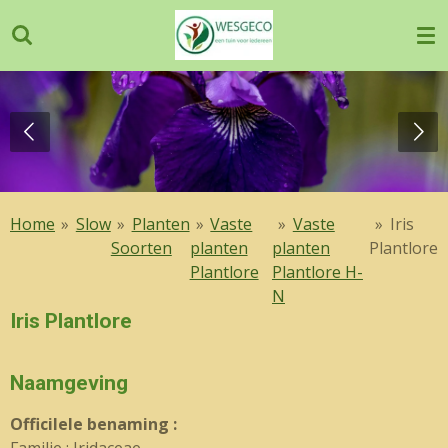
Ga
direct
naar
de
hoofdinhoud
Home
»
Slow
»
Planten
»
Vaste
»
Vaste
»
Iris
Soorten
planten
planten
Plantlore
Plantlore
Plantlore H-
N
Iris Plantlore
Naamgeving
OfficiIele benaming :