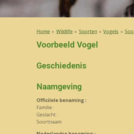
Home
»
Wildlife
»
Soorten
»
Vogels
»
Soo
Voorbeeld Vogel
Geschiedenis
Naamgeving
OfficiIele benaming :
Familie :
Geslacht :
Soortnaam
Nederlandse benaming :