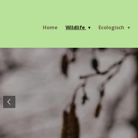
Ga
direct
naar
Home
Wildlife
Ecologisch
de
hoofdinhoud