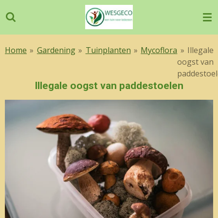
Ga
direct
naar
de
Home
»
Gardening
»
Tuinplanten
»
Mycoflora
»
Illegale
hoofdinhoud
oogst van
paddestoe
Illegale oogst van paddestoelen