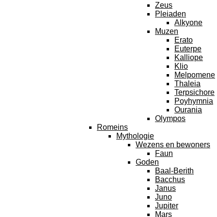
Zeus
Pleiaden
Alkyone
Muzen
Erato
Euterpe
Kalliope
Klio
Melpomene
Thaleia
Terpsichore
Poyhymnia
Ourania
Olympos
Romeins
Mythologie
Wezens en bewoners
Faun
Goden
Baal-Berith
Bacchus
Janus
Juno
Jupiter
Mars