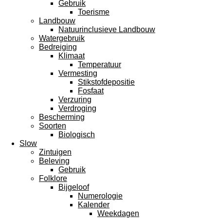
Gebruik
Toerisme
Landbouw
Natuurinclusieve Landbouw
Watergebruik
Bedreiging
Klimaat
Temperatuur
Vermesting
Stikstofdepositie
Fosfaat
Verzuring
Verdroging
Bescherming
Soorten
Biologisch
Slow
Zintuigen
Beleving
Gebruik
Folklore
Bijgeloof
Numerologie
Kalender
Weekdagen