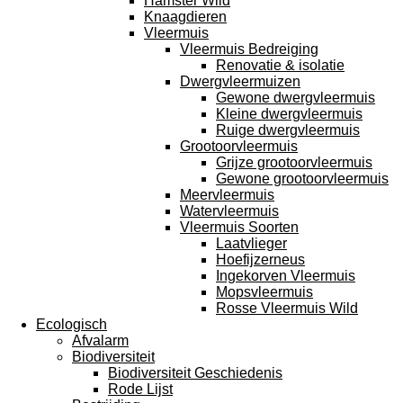
Hamster Wild
Knaagdieren
Vleermuis
Vleermuis Bedreiging
Renovatie & isolatie
Dwergvleermuizen
Gewone dwergvleermuis
Kleine dwergvleermuis
Ruige dwergvleermuis
Grootoorvleermuis
Grijze grootoorvleermuis
Gewone grootoorvleermuis
Meervleermuis
Watervleermuis
Vleermuis Soorten
Laatvlieger
Hoefijzerneus
Ingekorven Vleermuis
Mopsvleermuis
Rosse Vleermuis Wild
Ecologisch
Afvalarm
Biodiversiteit
Biodiversiteit Geschiedenis
Rode Lijst