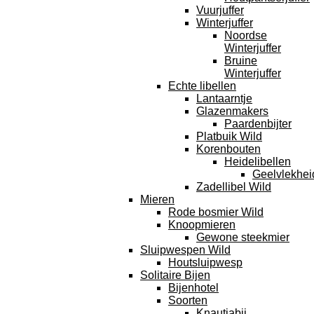
Vuurjuffer
Winterjuffer
Noordse
Winterjuffer
Bruine
Winterjuffer
Echte libellen
Lantaarntje
Glazenmakers
Paardenbijter
Platbuik Wild
Korenbouten
Heidelibellen
Geelvlekhei
Zadellibel Wild
Mieren
Rode bosmier Wild
Knoopmieren
Gewone steekmier
Sluipwespen Wild
Houtsluipwesp
Solitaire Bijen
Bijenhotel
Soorten
Knautiabij