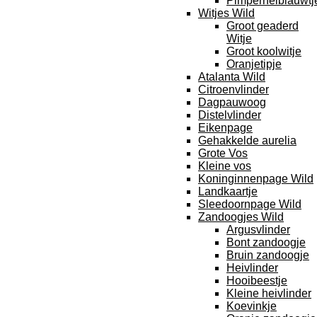
Pimpernelblauwtj
Witjes Wild
Groot geaderd
Witje
Groot koolwitje
Oranjetipje
Atalanta Wild
Citroenvlinder
Dagpauwoog
Distelvlinder
Eikenpage
Gehakkelde aurelia
Grote Vos
Kleine vos
Koninginnenpage Wild
Landkaartje
Sleedoornpage Wild
Zandoogjes Wild
Argusvlinder
Bont zandoogje
Bruin zandoogje
Heivlinder
Hooibeestje
Kleine heivlinder
Koevinkje