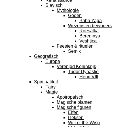
Renaissance
Slavisch
Mythologie
Goden
Baba Yaga
Wezens en bewoners
Roesalka
Bereginya
Veshtica
Feesten & rituelen
Semik
Geografisch
Europa
Verenigd Koninkrijk
Tudor Dynastie
Henri VIII
Spiritualiteit
Fairy
Magie
Apotropaisch
Magische planten
Magische figuren
Elfen
Heksen
Will-o'-the-Wisp