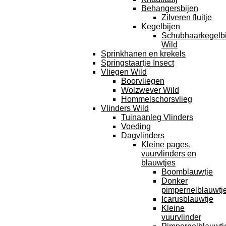
Behangersbijen
Zilveren fluitje
Kegelbijen
Schubhaarkegelbi
Wild
Sprinkhanen en krekels
Springstaartje Insect
Vliegen Wild
Boorvliegen
Wolzwever Wild
Hommelschorsvlieg
Vlinders Wild
Tuinaanleg Vlinders
Voeding
Dagvlinders
Kleine pages,
vuurvlinders en
blauwtjes
Boomblauwtje
Donker
pimpernelblauwtj
Icarusblauwtje
Kleine
vuurvlinder