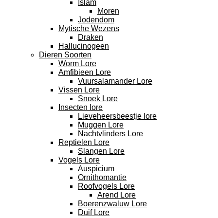
Islam
Moren
Jodendom
Mytische Wezens
Draken
Hallucinogeen
Dieren Soorten
Worm Lore
Amfibieen Lore
Vuursalamander Lore
Vissen Lore
Snoek Lore
Insecten lore
Lieveheersbeestje lore
Muggen Lore
Nachtvlinders Lore
Reptielen Lore
Slangen Lore
Vogels Lore
Auspicium
Ornithomantie
Roofvogels Lore
Arend Lore
Boerenzwaluw Lore
Duif Lore