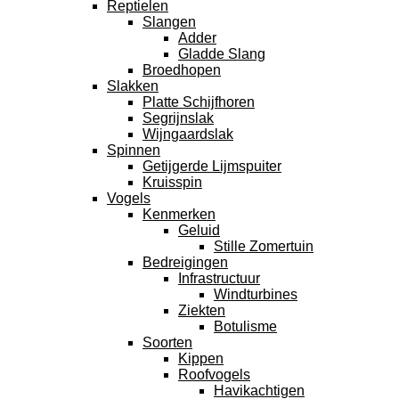
Reptielen
Slangen
Adder
Gladde Slang
Broedhopen
Slakken
Platte Schijfhoren
Segrijnslak
Wijngaardslak
Spinnen
Getijgerde Lijmspuiter
Kruisspin
Vogels
Kenmerken
Geluid
Stille Zomertuin
Bedreigingen
Infrastructuur
Windturbines
Ziekten
Botulisme
Soorten
Kippen
Roofvogels
Havikachtigen