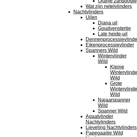
Oranje zandoogje
Wat zijn netelvlinders
Nachtvlinders
Uilen
Diana uil
Goudvenstertje
Late heide-uil
Dennenprocessievlinde
Eikenprocessievlinder
Spanners Wild
Wintervlinder
Wild
Kleine
Wintervlinde
Wild
Grote
Wintervlinde
Wild
Najaarspanner
Wild
Spanner Wild
Agaatvlinder
Nachtvlinders
Lieveling Nachtvlinders
Papegaaitje Wild