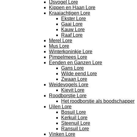
IJsvogel Lore
Kippen en Haan Lore
Kraaiachtigen Lore
Ekster Lore
Gaai Lore
Kauw Lore
Raaf Lore
Merel Lore
Mus Lore
Winterkoninkje Lore
Pimpelmees Lore
Eenden en Ganzen Lore
Gans Lore
Wilde eend Lore
Zwaan Lore
Weidevogels Lore
Kievit Lore
Roodborstje Lore
Het roodborstje als boodschapper
Uilen Lore
Bosuil Lore
Kerkuil Lore
Steenuil Lore
Ransuil Lore
Vinken Lore