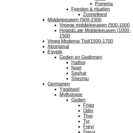
Pomona
Feesten & rituelen
Zonnefeest
Middeleeuwen (500-1500
Vroege middeleeuwen (500-1000
Hoge&Late Middeleeuwen (1000-
1500
Vroeg Moderne Tijd(1500-1700
Aboriginal
Egypte
Goden en Godinnen
Hathor
Noet
Seshat
Shezmu
Germanen
Yggdrasil
Mythologie
Goden
Frigg
Odin
Thor
Tyr
Freyr
Freya