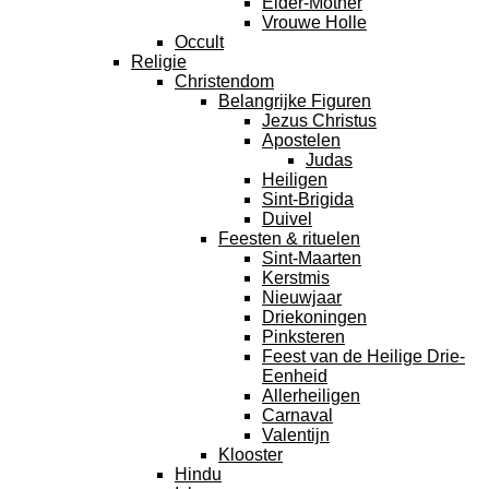
Elder-Mother
Vrouwe Holle
Occult
Religie
Christendom
Belangrijke Figuren
Jezus Christus
Apostelen
Judas
Heiligen
Sint-Brigida
Duivel
Feesten & rituelen
Sint-Maarten
Kerstmis
Nieuwjaar
Driekoningen
Pinksteren
Feest van de Heilige Drie-
Eenheid
Allerheiligen
Carnaval
Valentijn
Klooster
Hindu