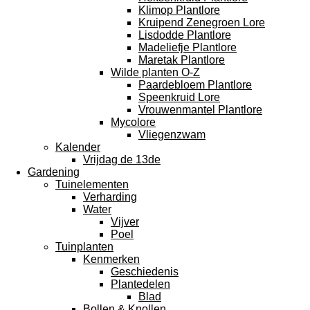
Klimop Plantlore
Kruipend Zenegroen Lore
Lisdodde Plantlore
Madeliefje Plantlore
Maretak Plantlore
Wilde planten O-Z
Paardebloem Plantlore
Speenkruid Lore
Vrouwenmantel Plantlore
Mycolore
Vliegenzwam
Kalender
Vrijdag de 13de
Gardening
Tuinelementen
Verharding
Water
Vijver
Poel
Tuinplanten
Kenmerken
Geschiedenis
Plantedelen
Blad
Bollen & Knollen