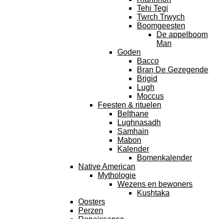
Tehi Tegi
Twrch Trwych
Boomgeesten
De appelboom
Man
Goden
Bacco
Bran De Gezegende
Brigid
Lugh
Moccus
Feesten & rituelen
Belthane
Lughnasadh
Samhain
Mabon
Kalender
Bomenkalender
Native American
Mythologie
Wezens en bewoners
Kushtaka
Oosters
Perzen