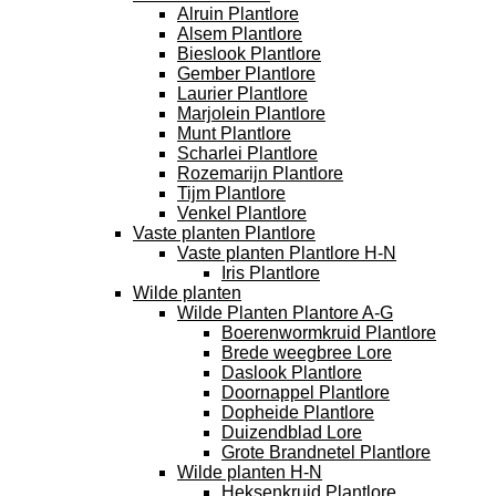
Alruin Plantlore
Alsem Plantlore
Bieslook Plantlore
Gember Plantlore
Laurier Plantlore
Marjolein Plantlore
Munt Plantlore
Scharlei Plantlore
Rozemarijn Plantlore
Tijm Plantlore
Venkel Plantlore
Vaste planten Plantlore
Vaste planten Plantlore H-N
Iris Plantlore
Wilde planten
Wilde Planten Plantore A-G
Boerenwormkruid Plantlore
Brede weegbree Lore
Daslook Plantlore
Doornappel Plantlore
Dopheide Plantlore
Duizendblad Lore
Grote Brandnetel Plantlore
Wilde planten H-N
Heksenkruid Plantlore