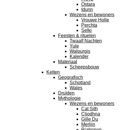
Ostara
Idunn
Wezens en bewoners
Vrouwe Holle
Perchta
Selki
Feesten & rituelen
Twaalf Nachten
Yule
Walpurgis
Kalender
Materiaal
Scheepsbouw
Kelten
Geografisch
Schotland
Wales
Druïden
Mythologie
Wezens en bewoners
Cat Sith
Cliodhna
Gille Du
Merlijn
Riahnnon