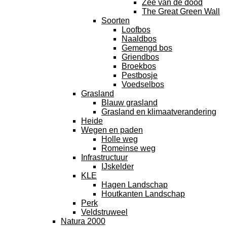
Zee van de dood
The Great Green Wall
Soorten
Loofbos
Naaldbos
Gemengd bos
Griendbos
Broekbos
Pestbosje
Voedselbos
Grasland
Blauw grasland
Grasland en klimaatverandering
Heide
Wegen en paden
Holle weg
Romeinse weg
Infrastructuur
IJskelder
KLE
Hagen Landschap
Houtkanten Landschap
Perk
Veldstruweel
Natura 2000