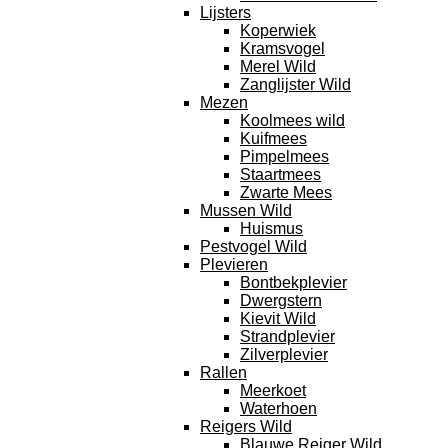
Lijsters
Koperwiek
Kramsvogel
Merel Wild
Zanglijster Wild
Mezen
Koolmees wild
Kuifmees
Pimpelmees
Staartmees
Zwarte Mees
Mussen Wild
Huismus
Pestvogel Wild
Plevieren
Bontbekplevier
Dwergstern
Kievit Wild
Strandplevier
Zilverplevier
Rallen
Meerkoet
Waterhoen
Reigers Wild
Blauwe Reiger Wild