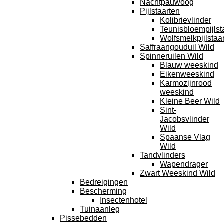
Nachtpauwoog
Pijlstaarten
Kolibrievlinder
Teunisbloempijlst
Wolfsmelkpijlstaar
Saffraangouduil Wild
Spinneruilen Wild
Blauw weeskind
Eikenweeskind
Karmozijnrood
weeskind
Kleine Beer Wild
Sint-
Jacobsvlinder
Wild
Spaanse Vlag
Wild
Tandvlinders
Wapendrager
Zwart Weeskind Wild
Bedreigingen
Bescherming
Insectenhotel
Tuinaanleg
Pissebedden