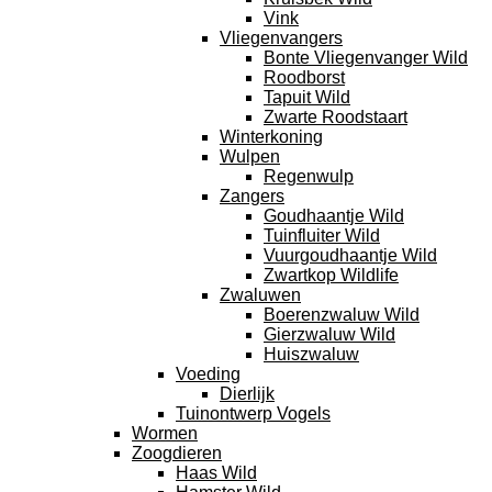
Vink
Vliegenvangers
Bonte Vliegenvanger Wild
Roodborst
Tapuit Wild
Zwarte Roodstaart
Winterkoning
Wulpen
Regenwulp
Zangers
Goudhaantje Wild
Tuinfluiter Wild
Vuurgoudhaantje Wild
Zwartkop Wildlife
Zwaluwen
Boerenzwaluw Wild
Gierzwaluw Wild
Huiszwaluw
Voeding
Dierlijk
Tuinontwerp Vogels
Wormen
Zoogdieren
Haas Wild