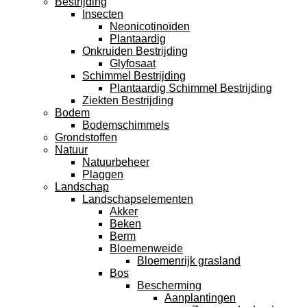
Bestrijding
Insecten
Neonicotinoïden
Plantaardig
Onkruiden Bestrijding
Glyfosaat
Schimmel Bestrijding
Plantaardig Schimmel Bestrijding
Ziekten Bestrijding
Bodem
Bodemschimmels
Grondstoffen
Natuur
Natuurbeheer
Plaggen
Landschap
Landschapselementen
Akker
Beken
Berm
Bloemenweide
Bloemenrijk grasland
Bos
Bescherming
Aanplantingen