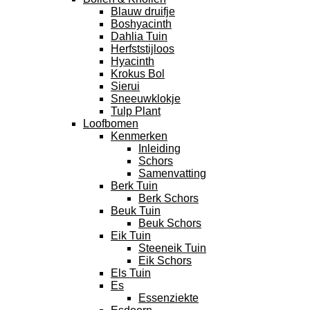
Blauw druifje
Boshyacinth
Dahlia Tuin
Herfststijloos
Hyacinth
Krokus Bol
Sierui
Sneeuwklokje
Tulp Plant
Loofbomen
Kenmerken
Inleiding
Schors
Samenvatting
Berk Tuin
Berk Schors
Beuk Tuin
Beuk Schors
Eik Tuin
Steeneik Tuin
Eik Schors
Els Tuin
Es
Essenziekte