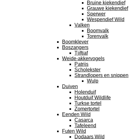
Bruine kiekendief
Grauwe kiekendief
Sperwer
Wespendief Wild
Valken
Boomvalk
Torenvalk
Boomklever
Boszangers
Tjiftjaf
Weide-akkervogels
Patrijs
Scholekster
Strandlopers en snippen
Wulp
Duiven
Holenduif
Houtduif Wildlife
Turkse tortel
Zomertortel
Eenden Wild
Casarca
Tafeleend
Futen Wild
Dodaars Wild