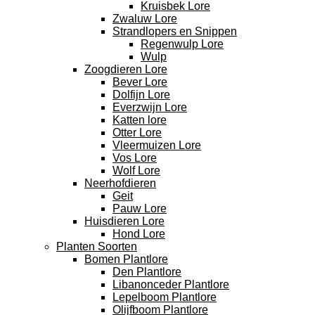
Kruisbek Lore
Zwaluw Lore
Strandlopers en Snippen
Regenwulp Lore
Wulp
Zoogdieren Lore
Bever Lore
Dolfijn Lore
Everzwijn Lore
Katten lore
Otter Lore
Vleermuizen Lore
Vos Lore
Wolf Lore
Neerhofdieren
Geit
Pauw Lore
Huisdieren Lore
Hond Lore
Planten Soorten
Bomen Plantlore
Den Plantlore
Libanonceder Plantlore
Lepelboom Plantlore
Olijfboom Plantlore