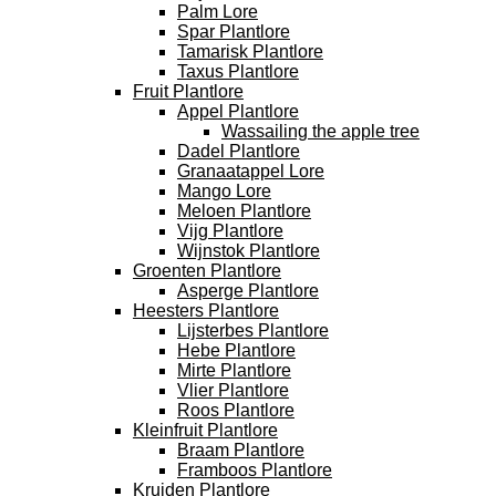
Palm Lore
Spar Plantlore
Tamarisk Plantlore
Taxus Plantlore
Fruit Plantlore
Appel Plantlore
Wassailing the apple tree
Dadel Plantlore
Granaatappel Lore
Mango Lore
Meloen Plantlore
Vijg Plantlore
Wijnstok Plantlore
Groenten Plantlore
Asperge Plantlore
Heesters Plantlore
Lijsterbes Plantlore
Hebe Plantlore
Mirte Plantlore
Vlier Plantlore
Roos Plantlore
Kleinfruit Plantlore
Braam Plantlore
Framboos Plantlore
Kruiden Plantlore