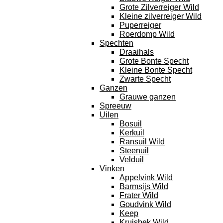
Grote Zilverreiger Wild
Kleine zilverreiger Wild
Puperreiger
Roerdomp Wild
Spechten
Draaihals
Grote Bonte Specht
Kleine Bonte Specht
Zwarte Specht
Ganzen
Grauwe ganzen
Spreeuw
Uilen
Bosuil
Kerkuil
Ransuil Wild
Steenuil
Velduil
Vinken
Appelvink Wild
Barmsijs Wild
Frater Wild
Goudvink Wild
Keep
Kruisbek Wild