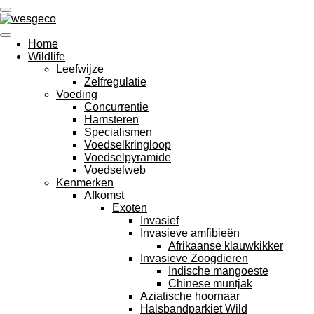
Ga
direct
naar
Home
de
Wildlife
hoofdinhoud
Leefwijze
Zelfregulatie
Voeding
Concurrentie
Hamsteren
Specialismen
Voedselkringloop
Voedselpyramide
Voedselweb
Kenmerken
Afkomst
Exoten
Invasief
Invasieve amfibieën
Afrikaanse klauwkikker
Invasieve Zoogdieren
Indische mangoeste
Chinese muntjak
Aziatische hoornaar
Halsbandparkiet Wild