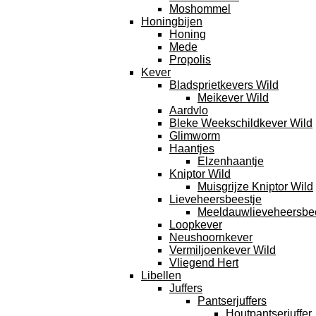
Moshommel
Honingbijen
Honing
Mede
Propolis
Kever
Bladsprietkevers Wild
Meikever Wild
Aardvlo
Bleke Weekschildkever Wild
Glimworm
Haantjes
Elzenhaantje
Kniptor Wild
Muisgrijze Kniptor Wild
Lieveheersbeestje
Meeldauwlieveheersbee
Loopkever
Neushoornkever
Vermiljoenkever Wild
Vliegend Hert
Libellen
Juffers
Pantserjuffers
Houtpantserjuffer