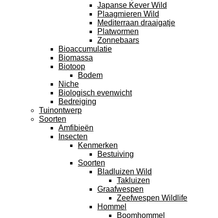
Japanse Kever Wild
Plaagmieren Wild
Mediterraan draaigatje
Platwormen
Zonnebaars
Bioaccumulatie
Biomassa
Biotoop
Bodem
Niche
Biologisch evenwicht
Bedreiging
Tuinontwerp
Soorten
Amfibieën
Insecten
Kenmerken
Bestuiving
Soorten
Bladluizen Wild
Takluizen
Graafwespen
Zeefwespen Wildlife
Hommel
Boomhommel