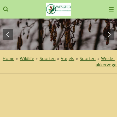
Ga
direct
naar
de
hoofdinhoud
Home
»
Wildlife
»
Soorten
»
Vogels
»
Soorten
»
Weide-
akkervoge