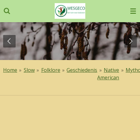
Ga
direct
naar
de
hoofdinhoud
Home
»
Slow
»
Folklore
»
Geschiedenis
»
Native
»
Mytho
American