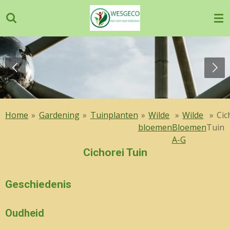
Ga
direct
naar
de
hoofdinhoud
Home
»
Gardening
»
Tuinplanten
»
Wilde
»
Wilde
»
Cic
bloemen
Bloemen
Tuin
A-G
Cichorei Tuin
Geschiedenis
Oudheid