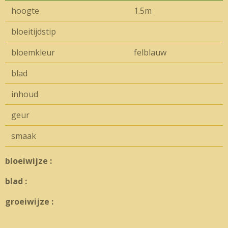
hoogte
1.5m
bloeitijdstip
bloemkleur
felblauw
blad
inhoud
geur
smaak
bloeiwijze :
blad :
groeiwijze :