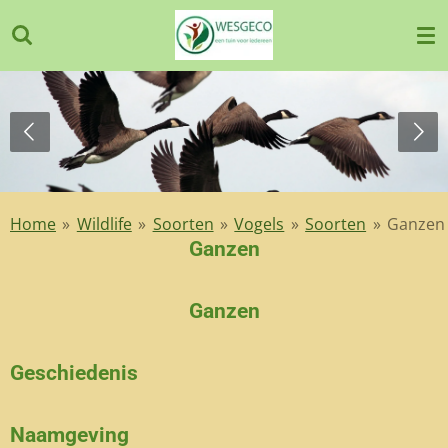
Ga
direct
naar
de
hoofdinhoud
Home
»
Wildlife
»
Soorten
»
Vogels
»
Soorten
»
Ganzen
Ganzen
Ganzen
Geschiedenis
Naamgeving