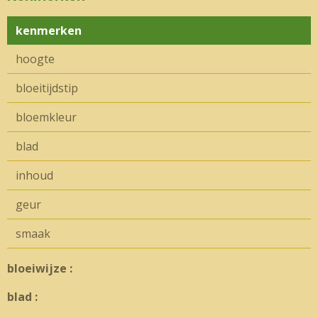
kenmerken
hoogte
bloeitijdstip
bloemkleur
blad
inhoud
geur
smaak
bloeiwijze :
blad :