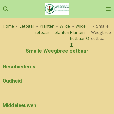
Ga
direct
naar
de
Home
»
Eetbaar
»
Planten
»
Wilde
»
Wilde
»
Smalle
hoofdinhoud
Eetbaar
planten
Planten
Weegbree
Eetbaar O-
eetbaar
T
Smalle Weegbree eetbaar
Geschiedenis
Oudheid
Middeleeuwen