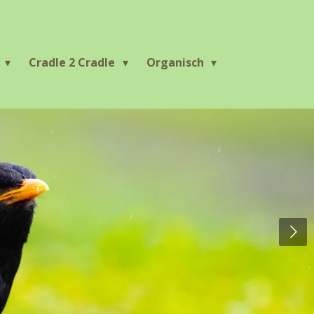
r
Cradle 2 Cradle
Organisch