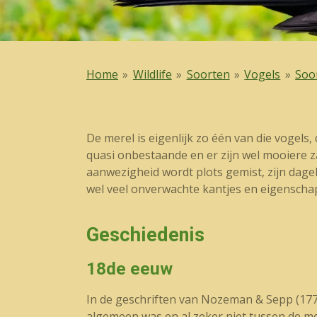
Home
»
Wildlife
»
Soorten
»
Vogels
»
Soo
De merel is eigenlijk zo één van die vogels,
quasi onbestaande en er zijn wel mooiere zan
aanwezigheid wordt plots gemist, zijn dage
wel veel onverwachte kantjes en eigenscha
Geschiedenis
18de eeuw
In de geschriften van Nozeman & Sepp (177
algemeen was en al zeker niet tussen de m