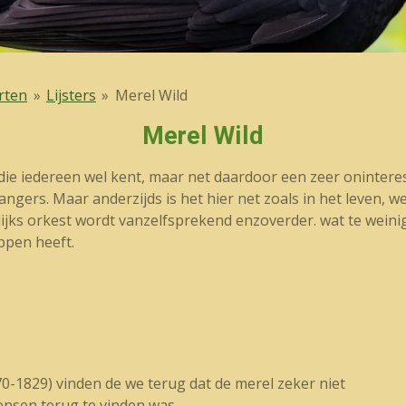
rten
»
Lijsters
»
Merel Wild
Merel Wild
 die iedereen wel kent, maar net daardoor een zeer oninteress
gers. Maar anderzijds is het hier net zoals in het leven, we m
lijks orkest wordt vanzelfsprekend enzoverder. wat te wein
ppen heeft.
0-1829) vinden de we terug dat de merel zeker niet
ensen terug te vinden was.