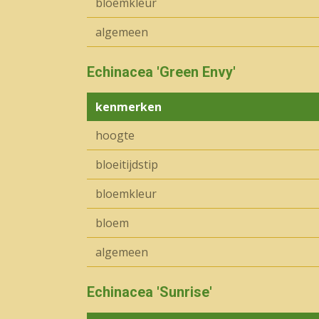
bloemkleur
algemeen
Echinacea 'Green Envy'
kenmerken
hoogte
bloeitijdstip
bloemkleur
bloem
algemeen
Echinacea 'Sunrise'