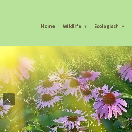
Ga
direct
naar
Home
Wildlife
Ecologisch
de
hoofdinhoud