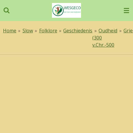
Ga
direct
naar
de
Home
»
Slow
»
Folklore
»
Geschiedenis
»
Oudheid
»
Grie
hoofdinhoud
(300
v.Chr.-500