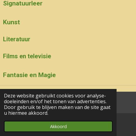
Signatuurleer
Kunst
Literatuur
Films en televisie
Fantasie en Magie
Deze website gebruikt cookies voor analyse-
doeleinden en/of het tonen van advertenties.
aa© 2017 - 2024 wesgeco
Door gebruik te blijven maken van de site gaat
u hiermee akkoord.
Akkoord
E-mailadres