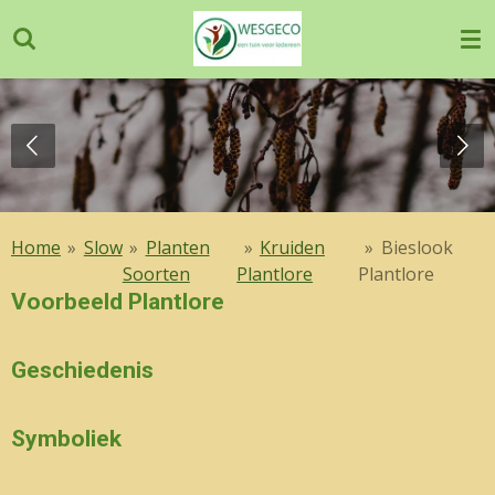
Ga
direct
naar
de
hoofdinhoud
Home
»
Slow
»
Planten
»
Kruiden
»
Bieslook
Soorten
Plantlore
Plantlore
Voorbeeld Plantlore
Geschiedenis
Symboliek