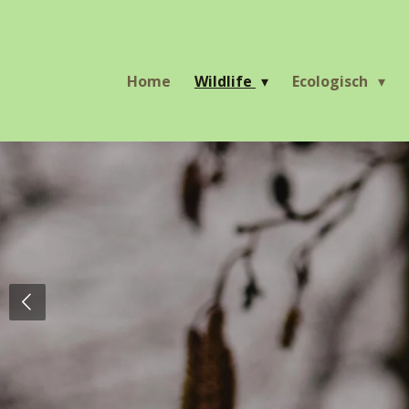
Ga
direct
naar
Home
Wildlife
Ecologisch
de
hoofdinhoud