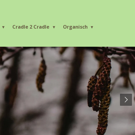
r
Cradle 2 Cradle
Organisch