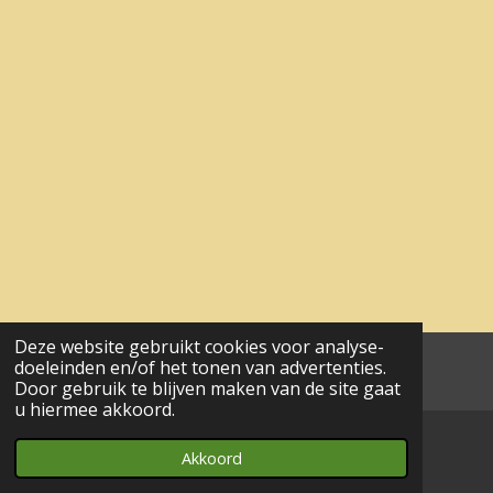
Deze website gebruikt cookies voor analyse-
doeleinden en/of het tonen van advertenties.
aa© 2017 - 2024 wesgeco
Door gebruik te blijven maken van de site gaat
u hiermee akkoord.
Akkoord
E-mailadres