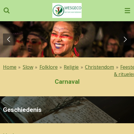
Ga
direct
naar
de
hoofdinhoud
Home
»
Slow
»
Folklore
»
Religie
»
Christendom
»
Feest
& rituele
Carnaval
Geschiedenis