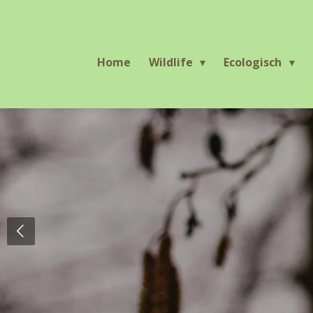
Ga
direct
naar
Home
Wildlife
Ecologisch
de
hoofdinhoud