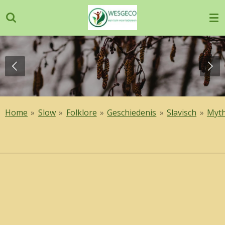
Ga
direct
naar
de
hoofdinhoud
Home
»
Slow
»
Folklore
»
Geschiedenis
»
Slavisch
»
Myth