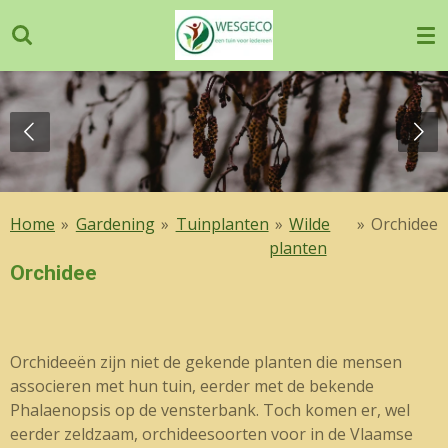
Ga
direct
naar
de
hoofdinhoud
Home
»
Gardening
»
Tuinplanten
»
Wilde
»
Orchidee
planten
Orchidee
Orchideeën zijn niet de gekende planten die mensen
associeren met hun tuin, eerder met de bekende
Phalaenopsis op de vensterbank. Toch komen er, wel
eerder zeldzaam, orchideesoorten voor in de Vlaamse