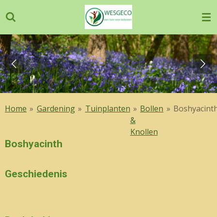
Ga
direct
naar
de
hoofdinhoud
Home
»
Gardening
»
Tuinplanten
»
Bollen
»
Boshyacint
&
Knollen
Boshyacinth
Geschiedenis