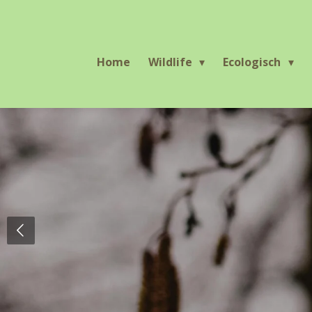
Ga
direct
naar
Home
Wildlife
Ecologisch
de
hoofdinhoud