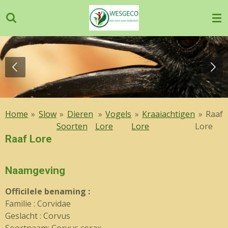
Ga
direct
naar
de
hoofdinhoud
Home
»
Slow
»
Dieren
»
Vogels
»
Kraaiachtigen
»
Raaf
Soorten
Lore
Lore
Lore
Raaf Lore
Naamgeving
OfficiIele benaming :
Familie : Corvidae
Geslacht : Corvus