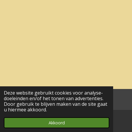
Deze website gebruikt cookies voor analyse-
doeleinden en/of het tonen van advertenties.
aa© 2017 - 2024 wesgeco
Door gebruik te blijven maken van de site gaat
u hiermee akkoord.
Akkoord
E-mailadres