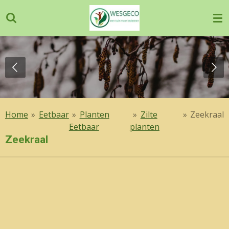
Ga
direct
naar
de
hoofdinhoud
Home
»
Eetbaar
»
Planten
»
Zilte
»
Zeekraal
Eetbaar
planten
Zeekraal