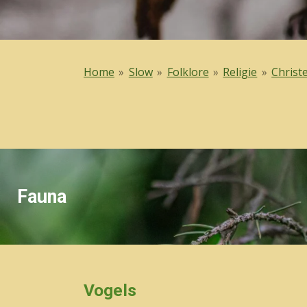
Home
»
Slow
»
Folklore
»
Religie
»
Chris
Fauna
Vogels