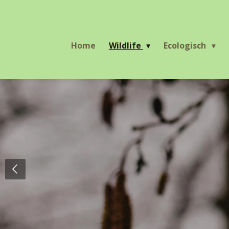
Ga
direct
naar
Home
Wildlife
Ecologisch
de
hoofdinhoud