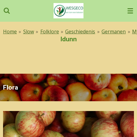
Ga
direct
naar
de
Home
»
Slow
»
Folklore
»
Geschiedenis
»
Germanen
»
M
hoofdinhoud
Idunn
Flora