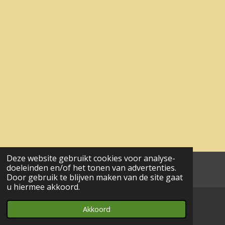
Deze website gebruikt cookies voor analyse-
doeleinden en/of het tonen van advertenties.
aa© 2017 - 2024 wesgeco
Door gebruik te blijven maken van de site gaat
u hiermee akkoord.
Akkoord
E-mailadres