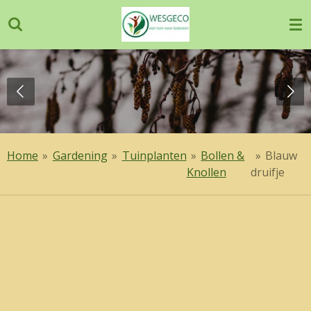
Ga
direct
naar
de
hoofdinhoud
Home
»
Gardening
»
Tuinplanten
»
Bollen &
»
Blauw
Knollen
druifje